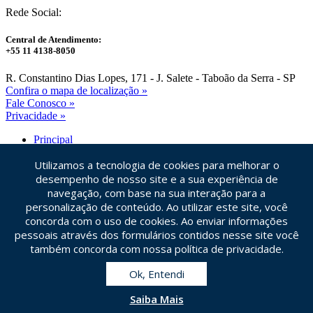
Rede Social:
Central de Atendimento:
+55 11 4138-8050
R. Constantino Dias Lopes, 171 - J. Salete - Taboão da Serra - SP
Confira o mapa de localização »
Fale Conosco
»
Privacidade
»
Principal
Dúvidas Frequentes
Utilizamos a tecnologia de cookies para melhorar o
Blog Saborama
Facebook
desempenho de nosso site e a sua experiência de
navegação, com base na sua interação para a
Idiomas
personalização de conteúdo. Ao utilizar este site, você
concorda com o uso de cookies. Ao enviar informações
Central de Atendimento
pessoais através dos formulários contidos nesse site você
+55 11 4138-8050
também concorda com nossa política de privacidade.
Ok, Entendi
Fale Conosco
Saiba Mais
+55 11 4138-8050