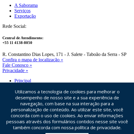
A Saborama
Serviços
Exportação
Rede Social:
Central de Atendimento:
+55 11 4138-8050
R. Constantino Dias Lopes, 171 - J. Salete - Taboão da Serra - SP
Confira o mapa de localização »
Fale Conosco
»
Privacidade
»
Principal
Dúvidas Frequentes
Utilizamos a tecnologia de cookies para melhorar o
Blog Saborama
Facebook
desempenho de nosso site e a sua experiência de
navegação, com base na sua interação para a
Idiomas
personalização de conteúdo. Ao utilizar este site, você
concorda com o uso de cookies. Ao enviar informações
Central de Atendimento
pessoais através dos formulários contidos nesse site você
+55 11 4138-8050
também concorda com nossa política de privacidade.